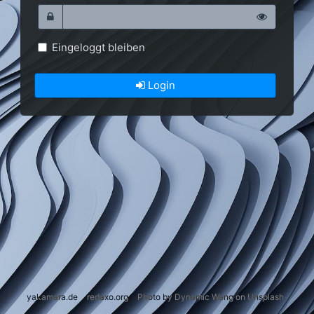
Eingeloggt bleiben
Login
yakamara.de
redaxo.org
Photo by Dynamic Wang on Unsplash