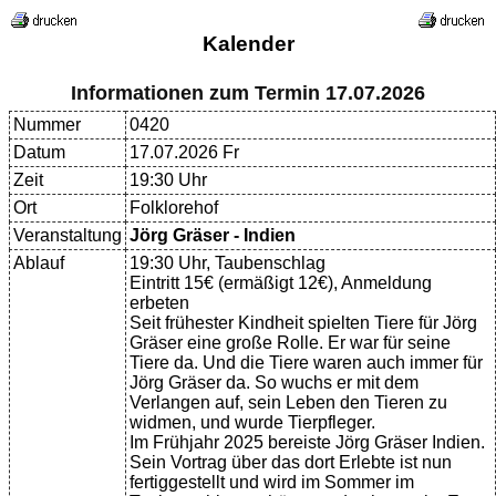
Kalender
Informationen zum Termin 17.07.2026
Nummer
0420
Datum
17.07.2026 Fr
Zeit
19:30 Uhr
Ort
Folklorehof
Veranstaltung
Jörg Gräser - Indien
Ablauf
19:30 Uhr, Taubenschlag
Eintritt 15€ (ermäßigt 12€), Anmeldung
erbeten
Seit frühester Kindheit spielten Tiere für Jörg
Gräser eine große Rolle. Er war für seine
Tiere da. Und die Tiere waren auch immer für
Jörg Gräser da. So wuchs er mit dem
Verlangen auf, sein Leben den Tieren zu
widmen, und wurde Tierpfleger.
Im Frühjahr 2025 bereiste Jörg Gräser Indien.
Sein Vortrag über das dort Erlebte ist nun
fertiggestellt und wird im Sommer im